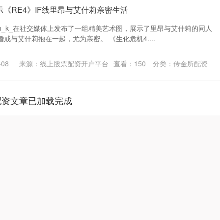
示《RE4》IF线里昂与艾什莉亲密生活
rion_k_在社交媒体上发布了一组精美艺术图，展示了里昂与艾什莉的同人
戒与艾什莉抱在一起，尤为亲密。 《生化危机4....
08
来源：线上股票配资开户平台
查看：
150
分类：
传金所配资
配资文章已加载完成