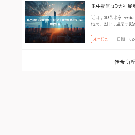
乐牛配资 3D大神展
近日，3D艺术家_ve
结局。图中，里昂手戴婚
日期：02-
乐牛配资
传金所