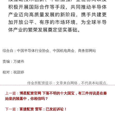
综合自：中国半导体行业协会、中国机电商会、商务部网站
责编：万健祎
校对：祝甜婷
传金所配资提示：文章来自网络，不代表本站观点。
上一篇：
博星配资官网 下落不明的十大国宝，有三件传说是在秦
始皇的陵墓中，你相信吗？
下一篇：
富捷配资 雷军：已发起诉讼！