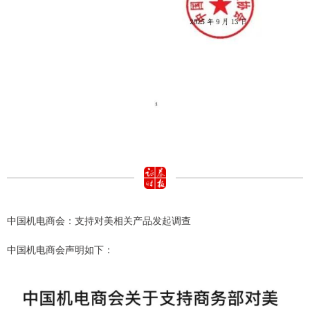
中国机电商会：支持对美相关产品发起调查
中国机电商会声明如下：