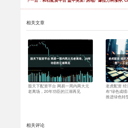
下一篇：
和石配资平台 盘中突发! 房地产爆拉万科涨停, C
相关文章
股天下配资平台 网易一周内两大元
老虎配资 
老离场，20年功臣的江湖再见
布“绿色成绩
推进绿色转
相关评论