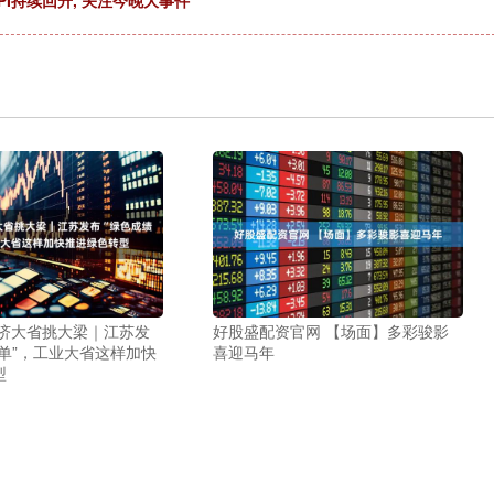
PI持续回升, 关注今晚大事件
经济大省挑大梁｜江苏发
好股盛配资官网 【场面】多彩骏影
单”，工业大省这样加快
喜迎马年
型