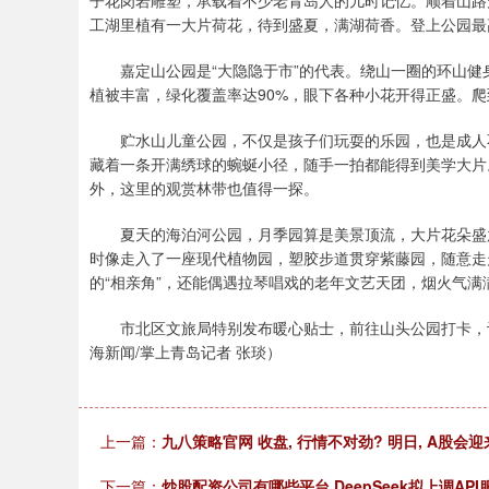
子花岗岩雕塑，承载着不少老青岛人的儿时记忆。顺着山路
工湖里植有一大片荷花，待到盛夏，满湖荷香。登上公园最
嘉定山公园是“大隐隐于市”的代表。绕山一圈的环山健身
植被丰富，绿化覆盖率达90%，眼下各种小花开得正盛。
贮水山儿童公园，不仅是孩子们玩耍的乐园，也是成人不
藏着一条开满绣球的蜿蜒小径，随手一拍都能得到美学大片
外，这里的观赏林带也值得一探。
夏天的海泊河公园，月季园算是美景顶流，大片花朵盛放
时像走入了一座现代植物园，塑胶步道贯穿紫藤园，随意走
的“相亲角”，还能偶遇拉琴唱戏的老年文艺天团，烟火气
市北区文旅局特别发布暖心贴士，前往山头公园打卡，记
海新闻/掌上青岛记者 张琰）
上一篇：
九八策略官网 收盘, 行情不对劲? 明日, A股会
下一篇：
炒股配资公司有哪些平台 DeepSeek拟上调A