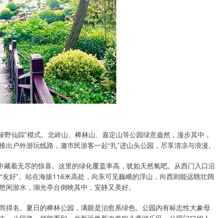
绿野仙踪”模式。北岭山、榉林山、嘉定山等公园绿意盎然，漫步其中，
推出户外游玩线路，邀市民游客一起“扎”进山头公园，尽享清凉与浪漫。
中藏着无尽的惊喜。这里的绿化覆盖率高，犹如天然氧吧。从西门入口沿
“友好”。站在海拔116米高处，向东可见巍峨的浮山，向西则能远眺壮阔
悠闲游水，湖光亭台倒映其中，安静又美好。
得名。夏日的榉林公园，满眼是治愈系绿色。公园内有标志性大象母