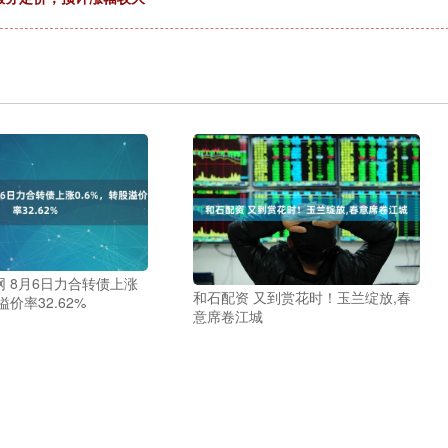
 8月6日力合转债上涨
和石配资 又到赏花时！玉兰绽放,春
溢价率32.62%
意席卷江城