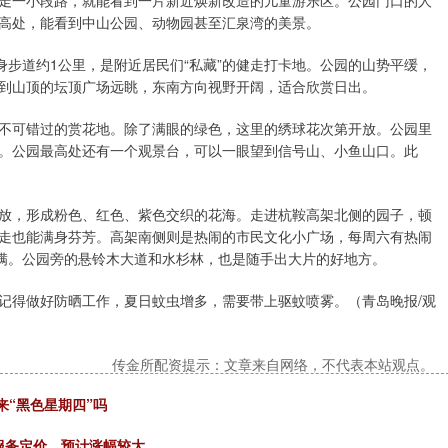
走一小段路，就能看到一片新近焕新改造的儿童游乐区。公园门口的人
高处，能看到中山公园、动物园甚至汇泉湾的美景。
步道约1公里，是附近居民们“私藏”的健走打卡地。公园的山势平缓，
爬到山顶的坛顶广场远眺，东南方向视野开阔，适合欣赏日出。
可错过的赏花地。除了满眼的绿色，这里的绣球花次第开放。公园里
。公园最高处还有一个观景台，可以一眼望到信号山、小鱼山口。此
，形成粉色、红色、紫色交织的花海。走进杭鞍高架北侧的园子，顿
走也能满身芬芳。高架南侧则是热闹的市民文化小广场，每周六有热闹
满满。公园旁的悬铃木大道和水杉林，也是随手出大片的好地方。
得做好防晒工作，夏日蚊虫增多，需要带上驱蚊喷雾。（青岛晚报/观
传金所配资提示：文章来自网络，不代表本站观点。
迎来“黑色星期四”吗
PI服务定价，预计涨幅较大