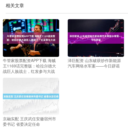
相关文章
牛管家股票配资APP下载 海贼
泽巨配资 山东破获炒作新能源
王1169话完整版：哈拉尔德大
汽车网络水军案——今日辟谣
战巨人族战士，红发参与大战
京融实配 王庆武任安徽宿州市
委书记 省委决定任命