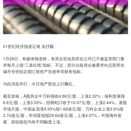
21世纪经济报道记者 吴抒颖
1月28日，有媒体报道称，有房企告知其所在公司已不被监管部门要
求每月上报“三条红线”指标。不过，部分出险房企被要求向总部所在
城市专班组定期汇报资产负债率等财务指标。
与此消息并行，今日地产股也上行飘红。
截至发稿，A股房企中万科报收4.86元/股，上涨2.32%；保利发展报
6.8元/股，上涨3.03%；招商蛇口收于10.07元/股，上涨2.44%。港股
市场方面，中国金茂涨9.93%报1.66港元/股，万科企业上涨3.6%报
3.74港元/股，华润置地报29.64港元/股，上涨4.07%；中国海外发
展、碧桂园也均有不同幅度上涨。