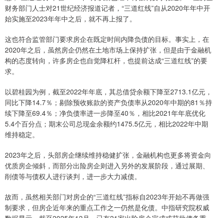
财务部门人士对21世纪经济报道记者，“三道红线”自从2020年年中开
始实施至2023年年中之后，就不再上报了。
这也符合监管部门要求房企在既定时间内降负债的目标。事实上，在
2020年之后，虽然房企仍然在土地市场上保持扩张，但是由于金融机
构的态度转向，许多房企也自觉降杠杆，也提前达成“三道红线”的要
求。
以碧桂园为例，截至2022年年底，其总借贷余额下降至2713.1亿元，
同比下降14.7％；剔除预收账款的资产负债率从2020年中期的81％持
续下降至69.4％；净负债率进一步降至40％，相比2021年年底优化
5.4个百分点；期末公司总现金余额约1475.5亿元，相比2022年中期
维持稳定。
2023年之后，头部房企继续维持稳健扩张，金融机构也更多将资金向
优质房企倾斜，而部分出险房企则进入另外的发展阶段，通过展期、
削债等与债权人进行谈判，进一步大力减债。
故而，虽然相关部门对房企的“三道红线”指标自2023年开始不再做强
制要求，但房企近年来的重点工作之一仍然是化债。中指研究院权威