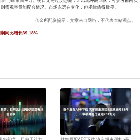
本面与政策面主导。明日无需过度恐慌，若出现冲高回落，可参考前两次
位，则需观察量能配合情况。市场永远在变化，但规律值得敬畏。
传金所配资提示：文章来自网络，不代表本站观点。
同比增长39.18%
网 特朗普：目前无计划
财牛股配APP下载 汽车博主测豹5高