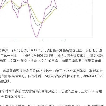
关注。9月18日降息落地当天，A股高开冲高后震荡回落，经历四天洗
复刻了这一剧本——同样是当日冲高回落，同样是四天调整蓄力，随后指数
韵脚，这两次“降息→洗盘→拉升”的节奏，为明日操作提供了重要参考。
，市场普遍预期此次美联储将实施年内第三次25个基点降息，联邦基金
可能影响风险偏好。内部来看，A股自身结构性特征明显，3860-3910区
望延续。
个时间节点前后需警惕冲高回落风险；二是空间边界，上方3930点颈
概率维持区间博弈。