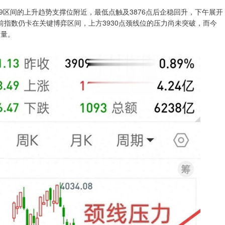
859区间的上升趋势支撑位附近，最低点触及3876点后企稳回升，下午展开
前指数仍卡在关键博弈区间，上方3930点颈线位的压力尚未突破，而今
变量。