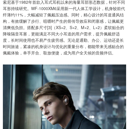
索尼基于1982年首款入耳式耳机以来的海量耳部形态数据，针对不同
耳形持续研究。WF-1000XM6采用新一代人体工学设计，机身较前代
纤薄约11%，大幅减轻了佩戴压迫感。同时，精心设计的耳道通风结
构，有效缓解了步行、咀嚼时产生的骨传导效应和闭塞感，让佩戴更
清爽低负担。搭配多尺寸[3]（XS×2、S×2、M×2、L×2）柔软贴合的
降噪隔音耳塞，更能满足不同大小耳道的用户需求，提升佩戴舒适
度，长时间使用也不易产生疲劳感。无论是通勤、办公、运动还是长
时间旅途，紧凑的机身设计与优化的重量分布，都能带来无感贴合的
佩戴体验，单手开合、取放便捷，成为用户全天候的音频伴侣。