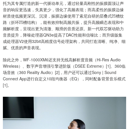
托为其专属打造的新一代驱动单元，通过轻量高刚性的振膜圆顶让声
音的响应更迅速，失真更少，强化了高频表现；而高柔性的振膜边缘
材质使低频更深沉、沉浸，振膜边缘使用了索尼自研的层叠式凹槽纹
路（折环凹槽结构），能有效抑制高频共振，提升高频瞬态表现和中
频解析度，呈现出更为清澈、顺滑的音质还原。新一代双芯驱动助力
音质提升，降噪处理器QN3e提高了DAC性能和信噪比；而升级版集
成处理器V2使用32bit高精度信号处理架构，共同打造清晰、纯净、细
腻、优质的声音表现。
除此之外，WF-1000XM6还支持无线高解析度音频（Hi-Res Audio
Wireless）、数字声音增强引擎进阶版（DSEE Extreme）[1]、360临
场音效（360 Reality Audio）[2]，用户还可以通过Sony | Sound
Connect App进行自定义10段均衡器（EQ），同时配备背景音乐模式
[1]。