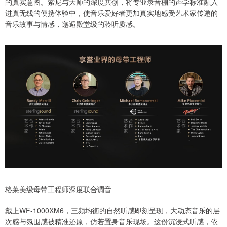
的真实意图。索尼与大师的深度共创，将专业录音棚的声学标准融入
进真无线的便携体验中，使音乐爱好者更加真实地感受艺术家传递的
音乐故事与情感，邂逅殿堂级的聆听质感。
格莱美级母带工程师深度联合调音
戴上WF-1000XM6，三频均衡的自然听感即刻呈现，大动态音乐的层
次感与氛围感被精准还原，仿若置身音乐现场。这份沉浸式听感，依