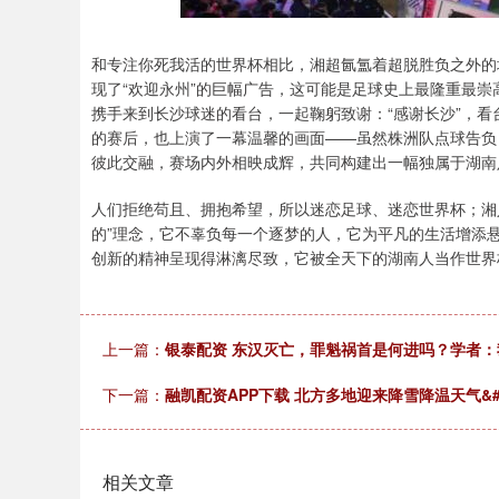
和专注你死我活的世界杯相比，湘超氤氲着超脱胜负之外的
现了“欢迎永州”的巨幅广告，这可能是足球史上最隆重最
携手来到长沙球迷的看台，一起鞠躬致谢：“感谢长沙”，看
的赛后，也上演了一幕温馨的画面——虽然株洲队点球告负
彼此交融，赛场内外相映成辉，共同构建出一幅独属于湖南
人们拒绝苟且、拥抱希望，所以迷恋足球、迷恋世界杯；湘
的”理念，它不辜负每一个逐梦的人，它为平凡的生活增添
创新的精神呈现得淋漓尽致，它被全天下的湖南人当作世界
上一篇：
银泰配资 东汉灭亡，罪魁祸首是何进吗？学者
下一篇：
融凯配资APP下载 北方多地迎来降雪降温天气&#
相关文章