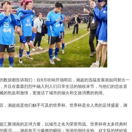
的数据都告诉我们：自9月吹响开场哨后，湘超的迅猛发展就如同射出一
，并且在轰轰烈烈中融入到人们日常生活的细枝末节，与他们的悲欢喜
藏的热血和激情，更激活了城市的烟火和文旅消费的热情。
言，湘超就是他们触手可及的世界杯。世界杯是全人类的足球盛宴，湘
超汇聚湖南的足球力量，以城市之名为荣誉而战。世界杯有太多经典时
乔的眼泪……湘超有不少爆燃的瞬间：张涛的倒挂金钩、赵文荻的绝妙弧