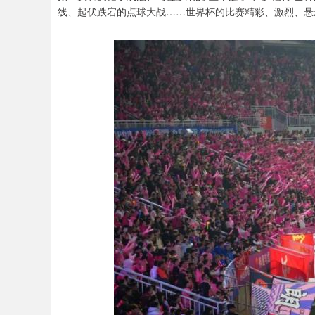
线、起伏跌宕的点球大战……世界杯的比赛精彩、激烈、悬