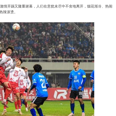
末激情开踢又隆重谢幕，人们在意犹未尽中不舍地离开，烟花渐冷、热闹
热辣滚烫。