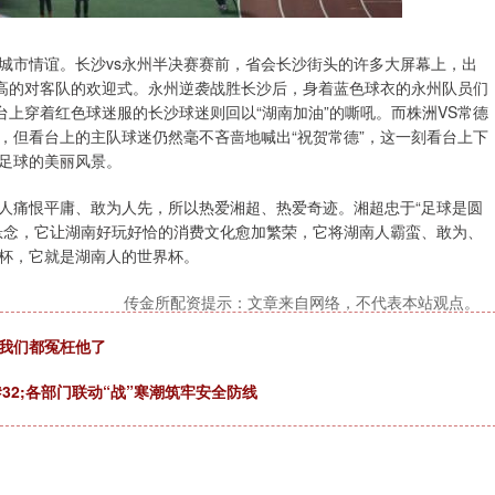
城市情谊。长沙vs永州半决赛赛前，省会长沙街头的许多大屏幕上，出
崇高的对客队的欢迎式。永州逆袭战胜长沙后，身着蓝色球衣的永州队员们
台上穿着红色球迷服的长沙球迷则回以“湖南加油”的嘶吼。而株洲VS常德
，但看台上的主队球迷仍然毫不吝啬地喊出“祝贺常德”，这一刻看台上下
足球的美丽风景。
人痛恨平庸、敢为人先，所以热爱湘超、热爱奇迹。湘超忠于“足球是圆
悬念，它让湖南好玩好恰的消费文化愈加繁荣，它将湖南人霸蛮、敢为、
杯，它就是湖南人的世界杯。
传金所配资提示：文章来自网络，不代表本站观点。
：我们都冤枉他了
32;各部门联动“战”寒潮筑牢安全防线