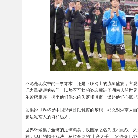
不论是现实中的一票难求，还是互联网上的流量盛宴，客观
记力量磅礴的破门，以势不可挡的姿态撞进了湖南人的世界
乐紧密相连，抚平他们偶尔的失落和沮丧，燃起他们心底埋
如果说世界杯是中国球迷难以触摸的梦想，那么对湖南人而
超是湖南人的诗和远方。
世界杯聚集了全球的足球精英，以国家之名为胜利而战；湘
刻：贝利的帽子戏法、马拉多纳的“上帝之手”、罗伯特·巴