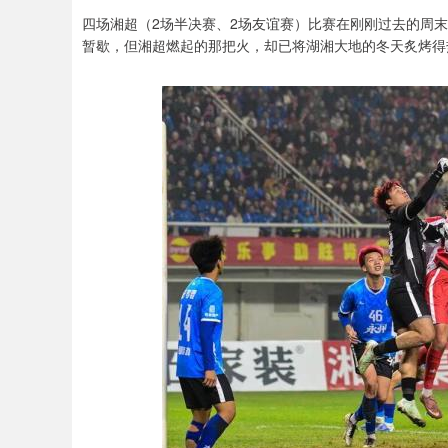
四场湘超（2场半决赛、2场友谊赛）比赛在刚刚过去的周
暂歇，但湘超燃起的那把火，却已将湖湘大地的冬天炙烤得