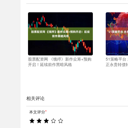
股票配资网 《饿殍》新作众筹+预购
51策略平台
开启！延续前作黑暗风格
正永贵转债
相关评论
本文评分
*